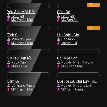
FULL
Yêu Anh Một Đời
Cám Dỗ
Lê Tuyết
Lê Tuyết
MC Thanh Mai
MC Anh Sa
FULL
Tình Si
Hai Chiều Gió
Minh Nguyễn
Dao Ninh
MC Thanh Mai
Huyền Luxi
Vợ Yêu Đến Rồi
Gái Một Con
Ruby Cao
Nguyễn Nhật Thương
Huyền Luxi
MC Thanh Mai
Làm Đĩ
Đợi Tôi 28, Chú Lấy Tôi
Vũ Trọng Phụng
Nhé
Nguyễn Phương Linh
MC Thanh Mai
MC Kim Thanh