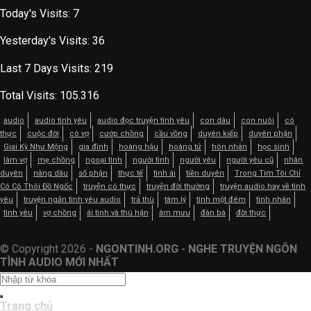
Today's Visits:
7
Yesterday's Visits:
36
Last 7 Days Visits:
219
Total Visits:
105.316
audio
audio tình yêu
audio đọc truyện tình yêu
con dâu
con nuôi
có
thực
cuộc đời
cô vợ
cướp chồng
cầu vồng
duyên kiếp
duyên phận
Giai Kỳ Như Mộng
gia đình
hoàng hậu
hoàng tử
hôn nhân
học sinh
làm vợ
mẹ chồng
ngoại tình
người tình
người yêu
người yêu cũ
nhân
duyên
nàng dâu
số phận
thực tế
tình ái
tiền duyên
Trong Tim Tôi Chỉ
Có Cô Thôi Đồ Ngốc
truyện có thực
truyện đời thường
truyện audio hay về tình
yêu
truyện ngắn tình yêu audio
trả thù
tâm lý
tình một đêm
tình nhân
tình yêu
vợ chồng
ái tình và thù hận
âm mưu
đàn bà
đời thực
© Copyright 2026 -
NGONTINH.ORG - NGHE TRUYỆN NGÔN
TÌNH AUDIO MỚI NHẤT
Trang chủ