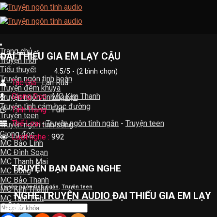
Skip
to
content
Trang chủ
ĐẠI THIẾU GIA EM LẠY CẬU
Truyện mới
Tiểu thuyết
4.5/5 - (2 bình chọn)
Truyện ngôn tình hoàn
Tác Giả :
Lan Rùa
Truyện đêm khuya
Giọng Đọc :
MC Kim Thanh
Truyện ngôn tình ngược
Truyện tình cảm học đường
Tình Trạng :
Full
Truyện teen
Thể Loại :
Truyện ngôn tình ngắn
-
Truyện teen
Truyện ngôn tình sủng
Giọng đọc
Lượt nghe :
992
MC Bảo Linh
MC Đình Soạn
MC Thanh Mai
TRUYỆN BẠN ĐANG NGHE
MC Bông
MC Bảo Thanh
Truyện ngôn tình ngắn
,
Truyện teen
MC Kim Thanh
NGHE
TRUYỆN AUDIO
ĐẠI THIẾU GIA EM LẠY
MC Tâm Tình
CẬU