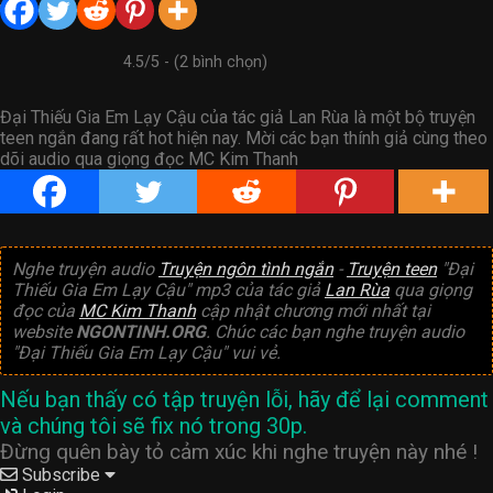
4.5/5 - (2 bình chọn)
Đại Thiếu Gia Em Lạy Cậu của tác giả Lan Rùa là một bộ truyện
teen ngắn đang rất hot hiện nay. Mời các bạn thính giả cùng theo
dõi audio qua giọng đọc MC Kim Thanh
Nghe truyện audio
Truyện ngôn tình ngắn
-
Truyện teen
"Đại
Thiếu Gia Em Lạy Cậu" mp3 của tác giả
Lan Rùa
qua giọng
đọc của
MC Kim Thanh
cập nhật chương mới nhất tại
website
NGONTINH.ORG
. Chúc các bạn nghe truyện audio
"Đại Thiếu Gia Em Lạy Cậu" vui vẻ.
Nếu bạn thấy có tập truyện lỗi, hãy để lại comment
và chúng tôi sẽ fix nó trong 30p.
Đừng quên bày tỏ cảm xúc khi nghe truyện này nhé !
Subscribe