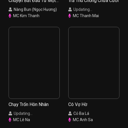
Chuyện Bắt Đầu Từ Một
Trả Thù Chồng Chưa Cưới
Nụ Hồng
Nàng Bun (Ngọc Hương)
Updating...
MC Kim Thanh
MC Thanh Mai
Chạy Trốn Hôn Nhân
Cô Vợ Hờ
Updating...
Cỏ Ba Lá
MC Lê Na
MC Anh Sa