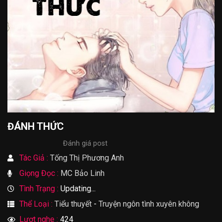
ĐÁNH THỨC
Đánh giá post
Tác Giả :
Tống Thị Phương Anh
Giọng Đọc :
MC Bảo Linh
Tình Trạng :
Updating...
Thể Loại :
Tiểu thuyết
-
Truyện ngôn tình xuyên không
Lượt nghe :
424