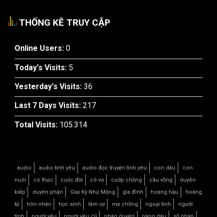
THỐNG KÊ TRUY CẬP
Online Users:
0
Today's Visits:
5
Yesterday's Visits:
36
Last 7 Days Visits:
217
Total Visits:
105.314
audio
audio tình yêu
audio đọc truyện tình yêu
con dâu
con
nuôi
có thực
cuộc đời
cô vợ
cướp chồng
cầu vồng
duyên
kiếp
duyên phận
Giai Kỳ Như Mộng
gia đình
hoàng hậu
hoàng
tử
hôn nhân
học sinh
làm vợ
mẹ chồng
ngoại tình
người
tình
người yêu
người yêu cũ
nhân duyên
nàng dâu
số phận