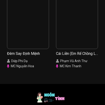
Đêm Say Định Mệnh
Cái Liền (Em Rể Chồng Là
Người Yêu Cũ)
Diệp Phi Dạ
Phạm Vũ Anh Thư
MC Nguyễn Hoa
MC Kim Thanh