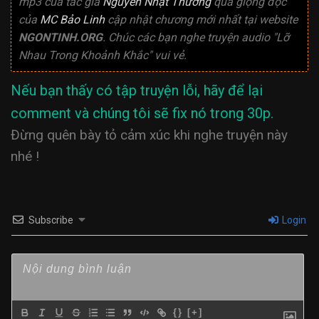
mp3 của tác giả
Nguyễn Nhật Thương
qua giọng đọc
của
MC Bảo Linh
cập nhật chương mới nhất tại website
NGONTINH.ORG
. Chúc các bạn nghe truyện audio "Lỡ
Nhau Trong Khoảnh Khắc" vui vẻ.
Nếu bạn thấy có tập truyện lỗi, hãy để lại
comment và chúng tôi sẽ fix nó trong 30p.
Đừng quên bày tỏ cảm xúc khi nghe truyện này
nhé !
Subscribe
Login
{}
[+]