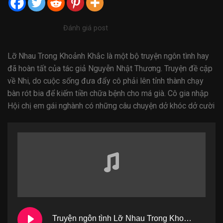
Đánh giá post
Lỡ Nhau Trong Khoảnh Khắc là
một
bộ truyện ngôn tình hay
đã
hoàn tất
của tác
giả
Nguyễn Nhật Thương. Truyện
đề cập
về Nhi, do cuộc sống đưa đẩy cô
phải
lên
tỉnh thành
chạy
bàn rót bia để kiếm tiền chữa bệnh cho
má
già. Cô gia nhập
Hội chị em gái nghành
có
những
câu chuyện dở khóc dở cười
Truyện ngôn tình Lỡ Nhau Trong Khoảnh Khắc - Tập 01