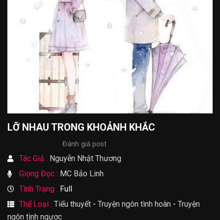
LỠ NHAU TRONG KHOẢNH KHẮC
Đánh giá post
Tác Giả :
Nguyễn Nhật Thương
Giọng Đọc :
MC Bảo Linh
Tình Trạng :
Full
Thể Loại :
Tiểu thuyết
-
Truyện ngôn tình hoàn
-
Truyện
ngôn tình ngược