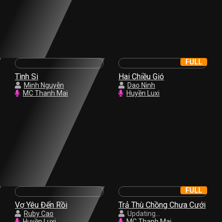
FULL
Tình Si
Hai Chiều Gió
Minh Nguyễn
Dao Ninh
MC Thanh Mai
Huyền Luxi
FULL
Vợ Yêu Đến Rồi
Trả Thù Chồng Chưa Cưới
Ruby Cao
Updating...
Huyền Luxi
MC Thanh Mai