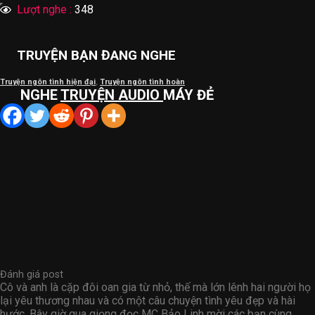
Lượt nghe :
348
TRUYỆN BẠN ĐANG NGHE
Truyện ngôn tình hiện đại
,
Truyện ngôn tình hoàn
NGHE
TRUYỆN AUDIO
MÁY ĐẺ
Đánh giá post
Cô và anh là cặp đôi oan gia từ nhỏ, thế mà lớn lênh hai người họ
lại yêu thương nhau và có một câu chuyện tình yêu đẹp và hài
hước. Bây giờ qua giọng đọc MC Bảo Linh mời các bạn cùng