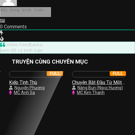
0
Comments
Inline Feedbacks
xem tất cả bình luận
TRUYỆN CÙNG CHUYÊN MỤC
FULL
FULL
Kiếp Tình Thù
Chuyện Bắt Đầu Từ Một
Nguyễn Phương
Nụ Hồng
Nàng Bun (Ngọc Hương)
MC Anh Sa
MC Kim Thanh