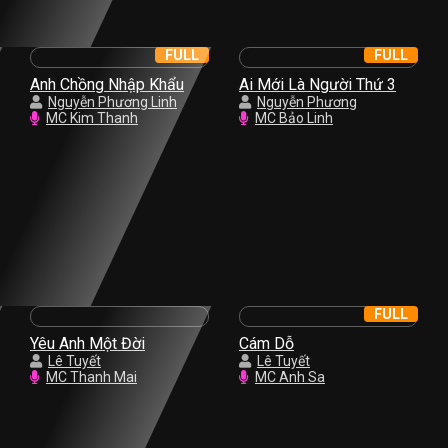
FULL
FULL
Anh Chồng Nhập Khẩu
Ai Mới Là Người Thứ 3
Nguyễn Phương Linh
Nguyễn Phương
MC Kim Thanh
MC Bảo Linh
FULL
Yêu Anh Một Đời
Cám Dỗ
Lê Tuyết
Lê Tuyết
MC Thanh Mai
MC Anh Sa