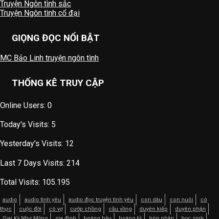
Truyện Ngôn tình sắc
Truyện Ngôn tình cổ đại
GIỌNG ĐỌC NỔI BẬT
MC Bảo Linh truyện ngôn tình
THỐNG KÊ TRUY CẬP
Online Users:
0
Today's Visits:
5
Yesterday's Visits:
12
Last 7 Days Visits:
214
Total Visits:
105.195
audio
audio tình yêu
audio đọc truyện tình yêu
con dâu
con nuôi
có
thực
cuộc đời
cô vợ
cướp chồng
cầu vồng
duyên kiếp
duyên phận
Giai Kỳ Như Mộng
gia đình
hoàng hậu
hoàng tử
hôn nhân
học sinh