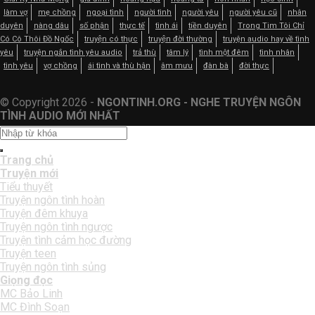
làm vợ
mẹ chồng
ngoại tình
người tình
người yêu
người yêu cũ
nhân
duyên
nàng dâu
số phận
thực tế
tình ái
tiền duyên
Trong Tim Tôi Chỉ
Có Cô Thôi Đồ Ngốc
truyện có thực
truyện đời thường
truyện audio hay về tình
yêu
truyện ngắn tình yêu audio
trả thù
tâm lý
tình một đêm
tình nhân
tình yêu
vợ chồng
ái tình và thù hận
âm mưu
đàn bà
đời thực
© Copyright 2026 -
NGONTINH.ORG - NGHE TRUYỆN NGÔN
TÌNH AUDIO MỚI NHẤT
Trang chủ
Truyện mới
Tiểu thuyết
Truyện ngôn tình hoàn
Truyện đêm khuya
Truyện ngôn tình ngược
Truyện tình cảm học đường
Truyện teen
Truyện ngôn tình sủng
Giọng đọc
MC Bảo Linh
MC Đình Soạn