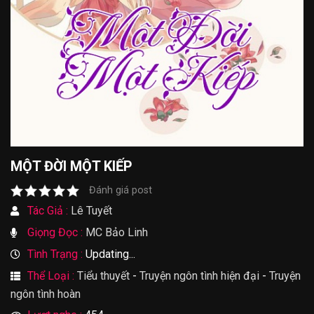
MỘT ĐỜI MỘT KIẾP
Đánh giá post
Tác Giả :
Lê Tuyết
Giọng Đọc :
MC Bảo Linh
Tình Trạng :
Updating...
Thể Loại :
Tiểu thuyết
-
Truyện ngôn tình hiện đại
-
Truyện
ngôn tình hoàn