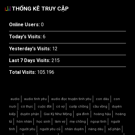
THỐNG KÊ TRUY CẬP
Online Users:
0
Today's Visits:
6
Yesterday's Visits:
12
Last 7 Days Visits:
215
Total Visits:
105.196
audio
audio tình yêu
audio đọc truyện tình yêu
con dâu
con
nuôi
có thực
cuộc đời
cô vợ
cướp chồng
cầu vồng
duyên
kiếp
duyên phận
Giai Kỳ Như Mộng
gia đình
hoàng hậu
hoàng
tử
hôn nhân
học sinh
làm vợ
mẹ chồng
ngoại tình
người
tình
người yêu
người yêu cũ
nhân duyên
nàng dâu
số phận