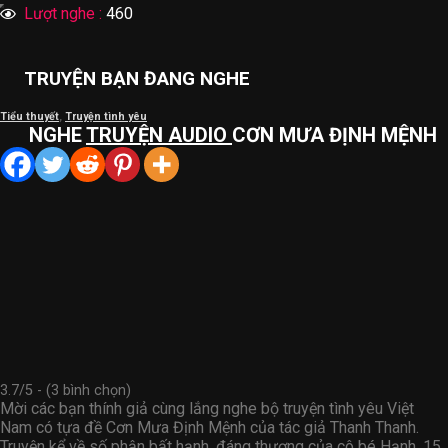
Lượt nghe :
460
TRUYỆN BẠN ĐANG NGHE
Tiểu thuyết
,
Truyện tình yêu
NGHE
TRUYỆN AUDIO
CƠN MƯA ĐỊNH MỆNH
3.7/5 - (3 bình chọn)
Mời các bạn thính giả cùng lắng nghe bộ truyện tình yêu Việt
Nam có tựa đề Cơn Mưa Định Mệnh của tác giả Thanh Thanh.
Truyện kể về số phận bất hạnh, đáng thương của cô bé Hạnh, 15