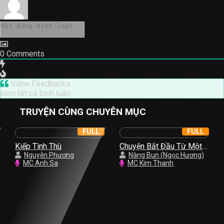
0
Comments
Inline Feedbacks
xem tất cả bình luận
TRUYỆN CÙNG CHUYÊN MỤC
FULL
FULL
Kiếp Tình Thù
Chuyện Bắt Đầu Từ Một
Nguyễn Phương
Nụ Hồng
Nàng Bun (Ngọc Hương)
MC Anh Sa
MC Kim Thanh