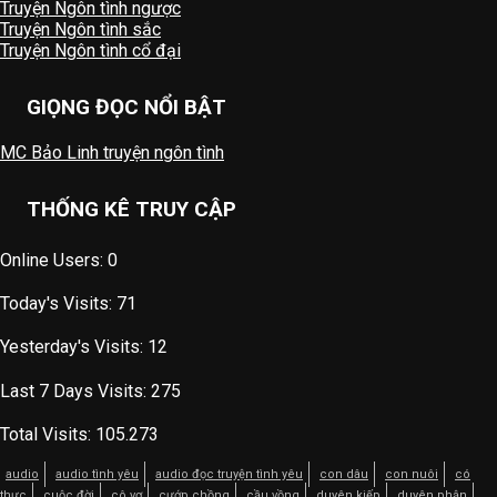
Truyện Ngôn tình ngược
Truyện Ngôn tình sắc
Truyện Ngôn tình cổ đại
GIỌNG ĐỌC NỔI BẬT
MC Bảo Linh truyện ngôn tình
THỐNG KÊ TRUY CẬP
Online Users:
0
Today's Visits:
71
Yesterday's Visits:
12
Last 7 Days Visits:
275
Total Visits:
105.273
audio
audio tình yêu
audio đọc truyện tình yêu
con dâu
con nuôi
có
thực
cuộc đời
cô vợ
cướp chồng
cầu vồng
duyên kiếp
duyên phận