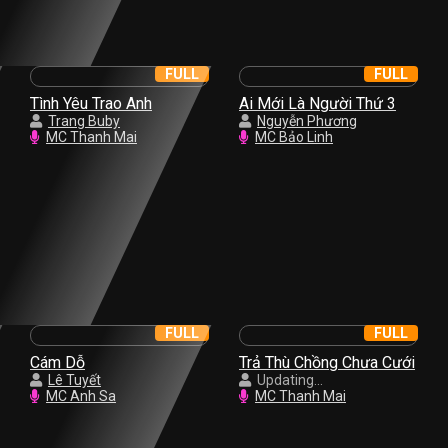
FULL
FULL
Tình Yêu Trao Anh
Ai Mới Là Người Thứ 3
Trang Buby
Nguyễn Phương
MC Thanh Mai
MC Bảo Linh
FULL
FULL
Cám Dỗ
Trả Thù Chồng Chưa Cưới
Lê Tuyết
Updating...
MC Anh Sa
MC Thanh Mai