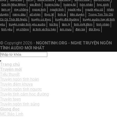
Giai Kỳ Như Mộng
gia đình
hoàng hậu
hoàng tử
hôn nhân
học sinh
làm vợ
mẹ chồng
ngoại tình
người tình
người yêu
người yêu cũ
nhân
duyên
nàng dâu
số phận
thực tế
tình ái
tiền duyên
Trong Tim Tôi Chỉ
Có Cô Thôi Đồ Ngốc
truyện có thực
truyện đời thường
truyện audio hay về tình
yêu
truyện ngắn tình yêu audio
trả thù
tâm lý
tình một đêm
tình nhân
tình yêu
vợ chồng
ái tình và thù hận
âm mưu
đàn bà
đời thực
© Copyright 2026 -
NGONTINH.ORG - NGHE TRUYỆN NGÔN
TÌNH AUDIO MỚI NHẤT
Trang chủ
Truyện mới
Tiểu thuyết
Truyện ngôn tình hoàn
Truyện đêm khuya
Truyện ngôn tình ngược
Truyện tình cảm học đường
Truyện teen
Truyện ngôn tình sủng
Giọng đọc
MC Bảo Linh