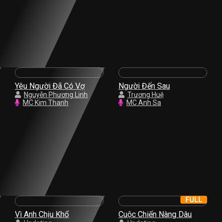
Yêu Người Đã Có Vợ
Người Đến Sau
Nguyễn Phương Linh
Trương Huệ
MC Kim Thanh
MC Anh Sa
FULL
Vì Anh Chịu Khổ
Cuộc Chiến Nàng Dâu