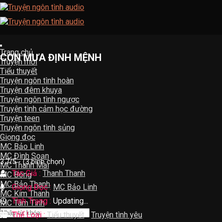
Skip
to
content
Trang chủ
CƠN MƯA ĐỊNH MỆNH
Truyện mới
Tiểu thuyết
Truyện ngôn tình hoàn
Truyện đêm khuya
Truyện ngôn tình ngược
Truyện tình cảm học đường
Truyện teen
Truyện ngôn tình sủng
Giọng đọc
MC Bảo Linh
MC Đình Soạn
3.7/5 - (3 bình chọn)
MC Thanh Mai
Tác Giả :
Thanh Thanh
MC Bông
MC Bảo Thanh
Giọng Đọc :
MC Bảo Linh
MC Kim Thanh
Tình Trạng :
Updating...
MC Tâm Tình
Thể Loại :
Tiểu thuyết
-
Truyện tình yêu