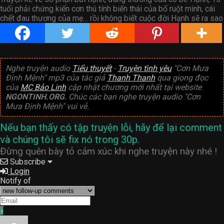
tuổi phải chứng kiến cơn thú tính biến thái của bố ruột mình, cái
chết đau thương của mẹ… rồi không biết cuộc đời Hạnh sẽ ra sao
Nghe truyện audio
Tiểu thuyết
-
Truyện tình yêu
"Cơn Mưa
Định Mệnh" mp3 của tác giả
Thanh Thanh
qua giọng đọc
của
MC Bảo Linh
cập nhật chương mới nhất tại website
NGONTINH.ORG
. Chúc các bạn nghe truyện audio "Cơn
Mưa Định Mệnh" vui vẻ.
Nếu bạn thấy có tập truyện lỗi, hãy để lại comment
và chúng tôi sẽ fix nó trong 30p.
Đừng quên bày tỏ cảm xúc khi nghe truyện này nhé !
Subscribe
Login
Notify of