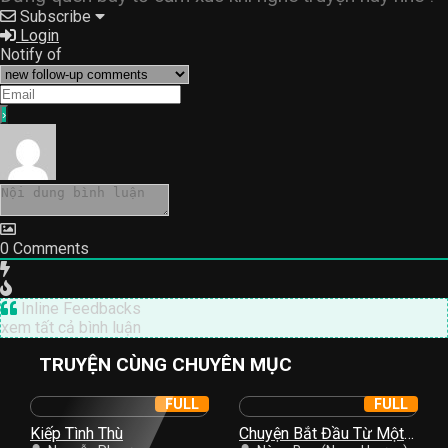
Subscribe
Login
Notify of
0
Comments
Inline Feedbacks
xem tất cả bình luận
TRUYỆN CÙNG CHUYÊN MỤC
FULL
FULL
Kiếp Tình Thù
Chuyện Bắt Đầu Từ Một