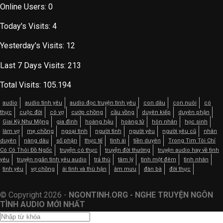
Online Users:
0
Today's Visits:
4
Yesterday's Visits:
12
Last 7 Days Visits:
213
Total Visits:
105.194
audio
audio tình yêu
audio đọc truyện tình yêu
con dâu
con nuôi
có
thực
cuộc đời
cô vợ
cướp chồng
cầu vồng
duyên kiếp
duyên phận
Giai Kỳ Như Mộng
gia đình
hoàng hậu
hoàng tử
hôn nhân
học sinh
làm vợ
mẹ chồng
ngoại tình
người tình
người yêu
người yêu cũ
nhân
duyên
nàng dâu
số phận
thực tế
tình ái
tiền duyên
Trong Tim Tôi Chỉ
Có Cô Thôi Đồ Ngốc
truyện có thực
truyện đời thường
truyện audio hay về tình
yêu
truyện ngắn tình yêu audio
trả thù
tâm lý
tình một đêm
tình nhân
tình yêu
vợ chồng
ái tình và thù hận
âm mưu
đàn bà
đời thực
© Copyright 2026 -
NGONTINH.ORG - NGHE TRUYỆN NGÔN
TÌNH AUDIO MỚI NHẤT