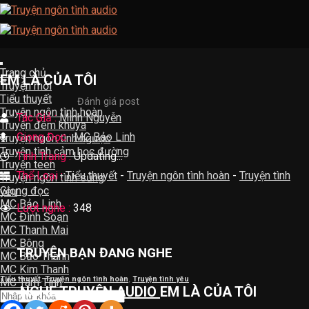
Skip
to
content
Trang chủ
EM LÀ CỦA TÔI
Truyện mới
Tiểu thuyết
Đánh giá post
Truyện ngôn tình hoàn
Tác Giả :
Minh Nguyễn
Truyện đêm khuya
Giọng Đọc :
MC Bảo Linh
Truyện ngôn tình ngược
Truyện tình cảm học đường
Tình Trạng :
Updating...
Truyện teen
Thể Loại :
Tiểu thuyết
-
Truyện ngôn tình hoàn
-
Truyện tình
Truyện ngôn tình sủng
Giọng đọc
yêu
MC Bảo Linh
Lượt nghe :
348
MC Đình Soạn
MC Thanh Mai
MC Bông
TRUYỆN BẠN ĐANG NGHE
MC Bảo Thanh
MC Kim Thanh
Tiểu thuyết
,
Truyện ngôn tình hoàn
,
Truyện tình yêu
MC Tâm Tình
NGHE
TRUYỆN AUDIO
EM LÀ CỦA TÔI