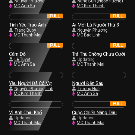
Nguyễn Phương
Nụ Hồng
Nàng Bun (Ngọc Hương)
MC Anh Sa
MC Kim Thanh
FULL
FULL
Tình Yêu Trao Anh
Ai Mới Là Người Thứ 3
Trang Buby
Nguyễn Phương
MC Thanh Mai
MC Bảo Linh
FULL
FULL
Cám Dỗ
Trả Thù Chồng Chưa Cưới
Lê Tuyết
Updating...
MC Anh Sa
MC Thanh Mai
Yêu Người Đã Có Vợ
Người Đến Sau
Nguyễn Phương Linh
Trương Huệ
MC Kim Thanh
MC Anh Sa
FULL
Vì Anh Chịu Khổ
Cuộc Chiến Nàng Dâu
Updating...
Updating...
MC Thanh Mai
MC Thanh Mai