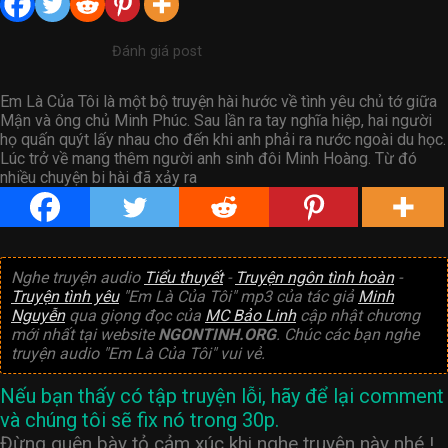
Đánh giá post
Em Là Của Tôi là một bộ truyện hài hước về tình yêu chủ tớ giữa
Mận và ông chủ Minh Phúc. Sau lần ra tay nghĩa hiệp, hai người
họ quấn quýt lấy nhau cho đến khi anh phải ra nước ngoài du học.
Lúc trở về mang thêm người anh sinh đôi Minh Hoàng. Từ đó
nhiều chuyện bi hài đã xảy ra
Nghe truyện audio
Tiểu thuyết
-
Truyện ngôn tình hoàn
-
Truyện tình yêu
"Em Là Của Tôi" mp3 của tác giả
Minh
Nguyễn
qua giọng đọc của
MC Bảo Linh
cập nhật chương
mới nhất tại website
NGONTINH.ORG
. Chúc các bạn nghe
truyện audio "Em Là Của Tôi" vui vẻ.
Nếu bạn thấy có tập truyện lỗi, hãy để lại comment
và chúng tôi sẽ fix nó trong 30p.
Đừng quên bày tỏ cảm xúc khi nghe truyện này nhé !