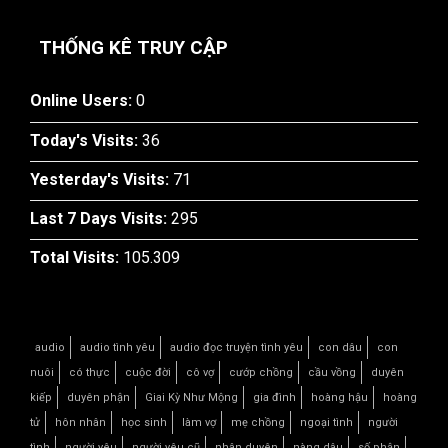
THỐNG KÊ TRUY CẬP
Online Users:
0
Today's Visits:
36
Yesterday's Visits:
71
Last 7 Days Visits:
295
Total Visits:
105.309
audio
audio tình yêu
audio đọc truyện tình yêu
con dâu
con
nuôi
có thực
cuộc đời
cô vợ
cướp chồng
cầu vồng
duyên
kiếp
duyên phận
Giai Kỳ Như Mộng
gia đình
hoàng hậu
hoàng
tử
hôn nhân
học sinh
làm vợ
mẹ chồng
ngoại tình
người
tình
người yêu
người yêu cũ
nhân duyên
nàng dâu
số phận