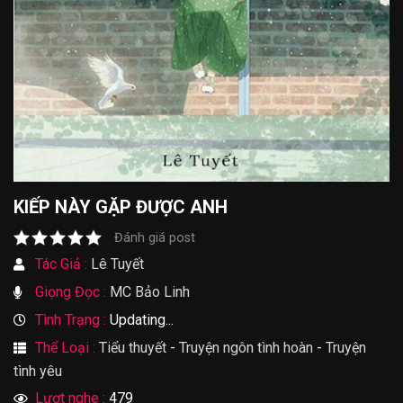
KIẾP NÀY GẶP ĐƯỢC ANH
Đánh giá post
Tác Giả :
Lê Tuyết
Giọng Đọc :
MC Bảo Linh
Tình Trạng :
Updating...
Thể Loại :
Tiểu thuyết
-
Truyện ngôn tình hoàn
-
Truyện
tình yêu
Lượt nghe :
479