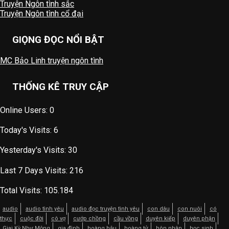
Truyện Ngôn tình sắc
Truyện Ngôn tình cổ đại
GIỌNG ĐỌC NỔI BẬT
MC Bảo Linh truyện ngôn tình
THỐNG KÊ TRUY CẬP
Online Users:
0
Today's Visits:
6
Yesterday's Visits:
30
Last 7 Days Visits:
216
Total Visits:
105.184
audio
audio tình yêu
audio đọc truyện tình yêu
con dâu
con nuôi
có
thực
cuộc đời
cô vợ
cướp chồng
cầu vồng
duyên kiếp
duyên phận
Giai Kỳ Như Mộng
gia đình
hoàng hậu
hoàng tử
hôn nhân
học sinh