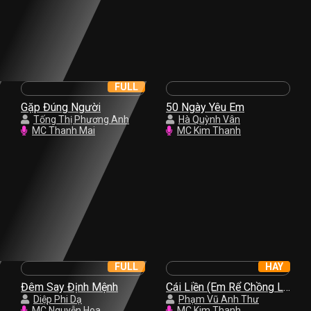
FULL
Gặp Đúng Người
50 Ngày Yêu Em
Tống Thị Phương Anh
Hà Quỳnh Vân
MC Thanh Mai
MC Kim Thanh
FULL
HAY
Đêm Say Định Mệnh
Cái Liền (Em Rể Chồng Là
Diệp Phi Dạ
Người Yêu Cũ)
Phạm Vũ Anh Thư
MC Nguyễn Hoa
MC Kim Thanh