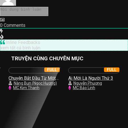
0
Comments
Inline Feedbacks
xem tất cả bình luận
TRUYỆN CÙNG CHUYÊN MỤC
FULL
FULL
Chuyện Bắt Đầu Từ Một
Ai Mới Là Người Thứ 3
Nụ Hồng
Nàng Bun (Ngọc Hương)
Nguyễn Phương
MC Kim Thanh
MC Bảo Linh