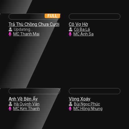
FULL
Trả Thù Chồng Chưa Cưới
Cô Vợ Hờ
Updating...
Cỏ Ba Lá
MC Thanh Mai
MC Anh Sa
Anh Về Bên Ấy
Vòng Xoáy
Hà Quỳnh Vân
Bùi Ngọc Phúc
MC Kim Thanh
MC Hồng Nhung