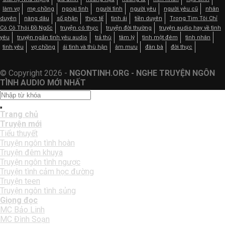
làm vợ
mẹ chồng
ngoại tình
người tình
người yêu
người yêu cũ
nhân
duyên
nàng dâu
số phận
thực tế
tình ái
tiền duyên
Trong Tim Tôi Chỉ
Có Cô Thôi Đồ Ngốc
truyện có thực
truyện đời thường
truyện audio hay về tình
yêu
truyện ngắn tình yêu audio
trả thù
tâm lý
tình một đêm
tình nhân
tình yêu
vợ chồng
ái tình và thù hận
âm mưu
đàn bà
đời thực
© Copyright 2026 -
NGONTINH.ORG - NGHE TRUYỆN NGÔN
TÌNH AUDIO MỚI NHẤT
Trang chủ
Truyện mới
Tiểu thuyết
Truyện ngôn tình hoàn
Truyện đêm khuya
Truyện ngôn tình ngược
Truyện tình cảm học đường
Truyện teen
Truyện ngôn tình sủng
Giọng đọc
MC Bảo Linh
MC Đình Soạn