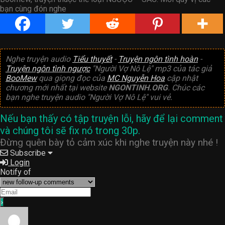
bạn cùng đón nghe
Nghe truyện audio
Tiểu thuyết
-
Truyện ngôn tình hoàn
-
Truyện ngôn tình ngược
"Người Vợ Nô Lệ" mp3 của tác giả
BooMew
qua giọng đọc của
MC Nguyễn Hoa
cập nhật
chương mới nhất tại website
NGONTINH.ORG
. Chúc các
bạn nghe truyện audio "Người Vợ Nô Lệ" vui vẻ.
Nếu bạn thấy có tập truyện lỗi, hãy để lại comment
và chúng tôi sẽ fix nó trong 30p.
Đừng quên bày tỏ cảm xúc khi nghe truyện này nhé !
Subscribe
Login
Notify of