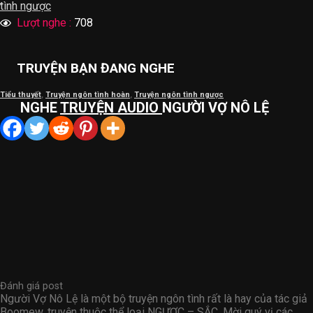
tình ngược
Lượt nghe :
708
TRUYỆN BẠN ĐANG NGHE
Tiểu thuyết
,
Truyện ngôn tình hoàn
,
Truyện ngôn tình ngược
NGHE
TRUYỆN AUDIO
NGƯỜI VỢ NÔ LỆ
Đánh giá post
Người Vợ Nô Lệ là một bộ truyện ngôn tình rất là hay của tác giả
Boomew, truyện thuộc thể loại NGƯỢC – SẮC. Mời quý vị các