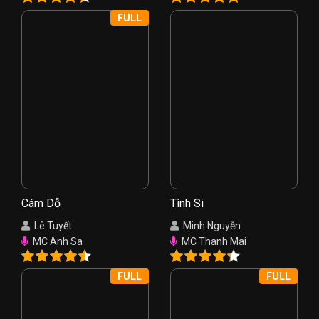
FULL
Cám Dỗ
Tình Si
Lê Tuyết
Minh Nguyễn
MC Anh Sa
MC Thanh Mai
FULL
FULL