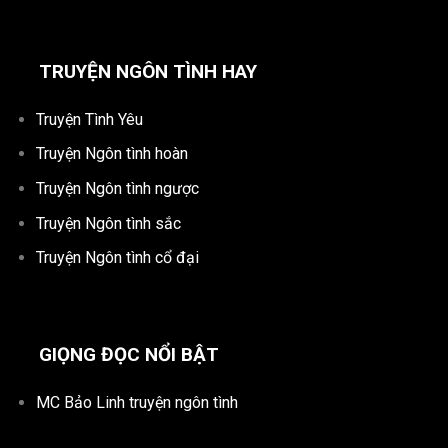
TRUYỆN NGÔN TÌNH HAY
Truyện Tình Yêu
Truyện Ngôn tình hoàn
Truyện Ngôn tình ngược
Truyện Ngôn tình sắc
Truyện Ngôn tình cổ đại
GIỌNG ĐỌC NỔI BẬT
MC Bảo Linh truyện ngôn tình