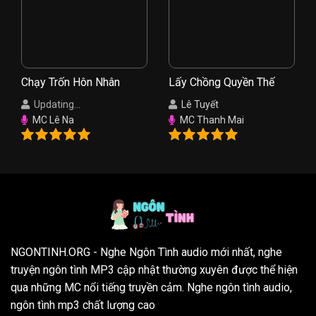
Chạy Trốn Hôn Nhân
Lấy Chồng Quyền Thế
Updating...
Lê Tuyết
MC Lê Na
MC Thanh Mai
NGONTINH.ORG
- Nghe Ngôn Tình audio mới nhất, nghe
truyện ngôn tình MP3 cập nhật thường xuyên được thể hiện
qua những MC nổi tiếng truyền cảm. Nghe ngôn tình audio,
ngôn tình mp3 chất lượng cao