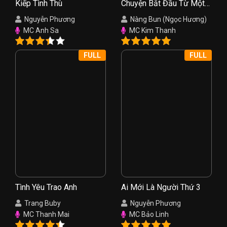
Kiếp Tình Thù
Chuyện Bắt Đầu Từ Một
Nụ Hồng
Nguyễn Phương
Nàng Bun (Ngọc Hương)
MC Anh Sa
MC Kim Thanh
FULL
FULL
Tình Yêu Trao Anh
Ai Mới Là Người Thứ 3
Trang Buby
Nguyễn Phương
MC Thanh Mai
MC Bảo Linh