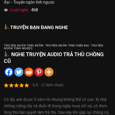
đại
-
Truyện ngôn tình ngược
Lượt nghe :
468
TRUYỆN BẠN ĐANG NGHE
TRUYỆN NGÔN TÌNH BUỒN
,
TRUYỆN NGÔN TÌNH HIỆN ĐẠI
,
TRUYỆN
NGÔN TÌNH NGƯỢC
NGHE
TRUYỆN AUDIO
TRẢ THÙ CHỒNG
CŨ
5/5 - (1 bình chọn)
Cô lấy anh được 3 năm rồi nhưng không thể có con. Bị nhà
chồng ruồng rẫy và đuổi đi trong ngày mưa xối xả, cô đem
lòng thù hận quyết tâm trả thù. Sau này khi gặp lại chồng cũ,