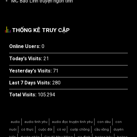
MC Bảo Linh truyện ngôn tình
THỐNG KÊ TRUY CẬP
Online Users:
0
Today's Visits:
21
Yesterday's Visits:
71
Last 7 Days Visits:
280
Total Visits:
105.294
audio
audio tình yêu
audio đọc truyện tình yêu
con dâu
con
nuôi
có thực
cuộc đời
cô vợ
cướp chồng
cầu vồng
duyên