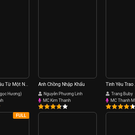
ầu Từ Một Nụ
Anh Chồng Nhập Khẩu
Tình Yêu Trao
Ngọc Hương)
Nguyễn Phương Linh
Trang Buby
nh
MC Kim Thanh
MC Thanh M
FULL