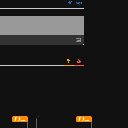
Login
FULL
FULL