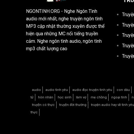
TRU
NGONTINH.ORG
- Nghe Ngôn Tình
Truyệ
audio mới nhất, nghe truyện ngôn tình
Truyệ
MP3 cập nhật thường xuyên được thể
hiện qua những MC nổi tiếng truyền
Truyệ
cảm. Nghe ngôn tình audio, ngôn tình
Truyệ
mp3 chất lượng cao
Truyệ
audio
audio tình yêu
audio đọc truyện tình yêu
con dâu
tử
hôn nhân
học sinh
làm vợ
mẹ chồng
ngoại tình
n
truyện có thực
truyện đời thường
truyện audio hay về tình yê
thực