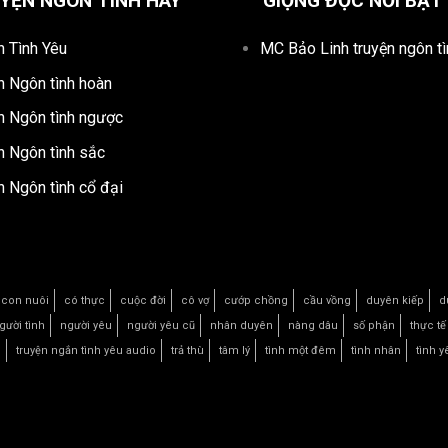
YỆN NGÔN TÌNH HAY
GIỌNG ĐỌC NỔI BẬT
n Tình Yêu
MC Bảo Linh truyện ngôn tì
n Ngôn tình hoàn
n Ngôn tình ngược
n Ngôn tình sắc
n Ngôn tình cổ đại
con nuôi
có thực
cuộc đời
cô vợ
cướp chồng
cầu vồng
duyên kiếp
d
gười tình
người yêu
người yêu cũ
nhân duyên
nàng dâu
số phận
thực tế
u
truyện ngắn tình yêu audio
trả thù
tâm lý
tình một đêm
tình nhân
tình y