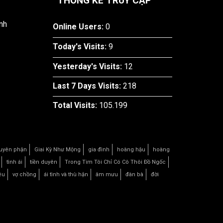
THỐNG KÊ TRUY CẬP
nh
Online Users:
0
Today's Visits:
9
Yesterday's Visits:
12
Last 7 Days Visits:
218
Total Visits:
105.199
uyên phận
Giai Kỳ Như Mộng
gia đình
hoàng hậu
hoàng
tình ái
tiền duyên
Trong Tim Tôi Chỉ Có Cô Thôi Đồ Ngốc
êu
vợ chồng
ái tình và thù hận
âm mưu
đàn bà
đời