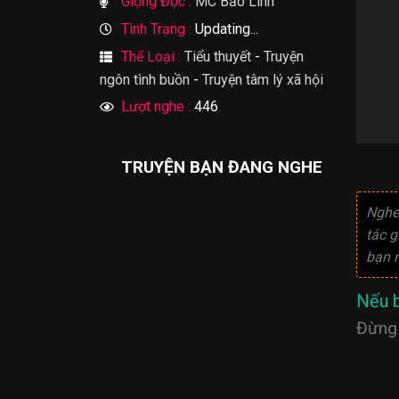
Giọng Đọc :
MC Bảo Linh
Tình Trạng :
Updating...
Thể Loại :
Tiểu thuyết
-
Truyện
ngôn tình buồn
-
Truyện tâm lý xã hội
Lượt nghe :
446
TRUYỆN BẠN ĐANG NGHE
Nghe
tác g
bạn n
Nếu b
Đừng 