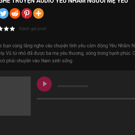
GHE
TRUYỆN AUDIO
YÊU NHẦM NGƯỜI MẸ YÊU
Đánh giá post
c bạn cùng lắng nghe câu chuyện tình yêu cảm động Yêu Nhầm Ngư
Hạ Vũ từ nhỏ đã được ba mẹ yêu thương, sông trong hạnh phúc. Cho
, cô phải chuyền vào Nam sinh sống