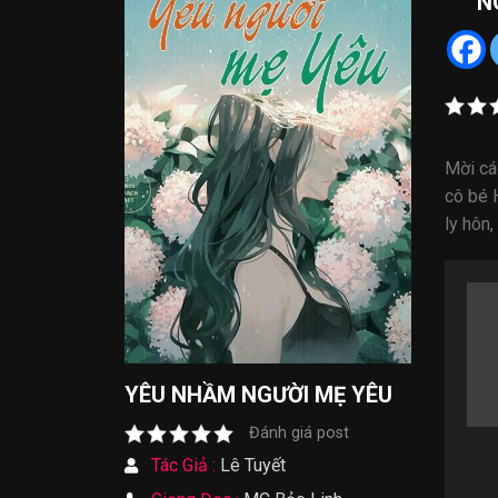
N
Mời cá
cô bé 
ly hôn
YÊU NHẦM NGƯỜI MẸ YÊU
Đánh giá post
Tác Giả :
Lê Tuyết