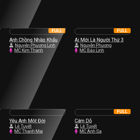
FULL
FULL
Anh Chồng Nhập Khẩu
Ai Mới Là Người Thứ 3
Nguyễn Phương Linh
Nguyễn Phương
MC Kim Thanh
MC Bảo Linh
FULL
Yêu Anh Một Đời
Cám Dỗ
Lê Tuyết
Lê Tuyết
MC Thanh Mai
MC Anh Sa