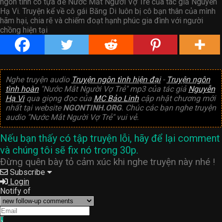
ngôn tình có tựa đề Nước Mắt Người Vợ Trẻ của tác giả Nguyễn
Hạ Vi. Truyện kể về cô gái Băng Di luôn bị cô bạn thân của mình
hãm hại, chia rẽ và chiếm đoạt hạnh phúc gia đình với người
chồng hiện tại
Nghe truyện audio
Truyện ngôn tình hiện đại
-
Truyện ngôn
tình hoàn
"Nước Mắt Người Vợ Trẻ" mp3 của tác giả
Nguyễn
Hạ Vi
qua giọng đọc của
MC Bảo Linh
cập nhật chương mới
nhất tại website
NGONTINH.ORG
. Chúc các bạn nghe truyện
audio "Nước Mắt Người Vợ Trẻ" vui vẻ.
Nếu bạn thấy có tập truyện lỗi, hãy để lại comment
và chúng tôi sẽ fix nó trong 30p.
Đừng quên bày tỏ cảm xúc khi nghe truyện này nhé !
Subscribe
Login
Notify of